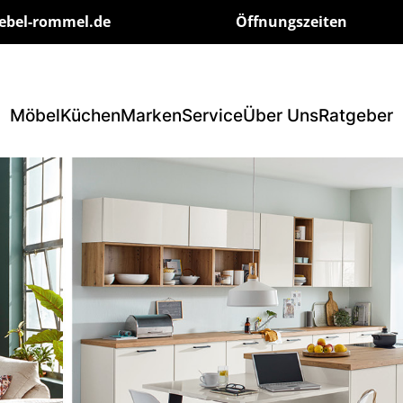
ebel-rommel.de
Öffnungszeiten
Möbel
Küchen
Marken
Service
Über Uns
Ratgeber