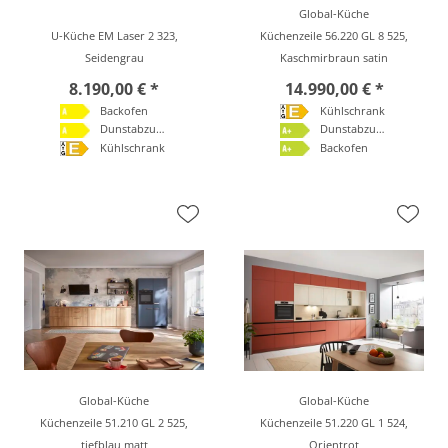
Global-Küche
U-Küche EM Laser 2 323,
Küchenzeile 56.220 GL 8 525,
Seidengrau
Kaschmirbraun satin
8.190,00 € *
14.990,00 € *
Backofen
Kühlschrank
Dunstabzugshaube
Dunstabzugshaube
Kühlschrank
Backofen
Global-Küche
Global-Küche
Küchenzeile 51.210 GL 2 525,
Küchenzeile 51.220 GL 1 524,
tiefblau matt
Orientrot