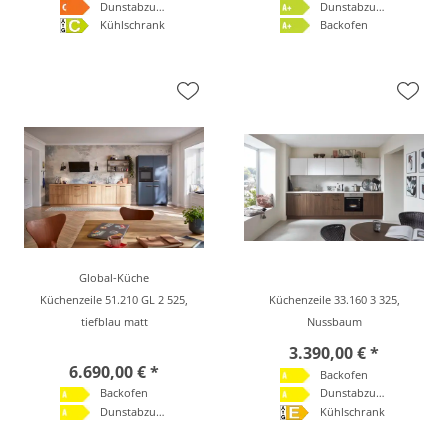
Dunstabzugshaube
Dunstabzugshaube
Kühlschrank
Backofen
Global-Küche
Küchenzeile 51.210 GL 2 525,
Küchenzeile 33.160 3 325,
tiefblau matt
Nussbaum
3.390,00 € *
6.690,00 € *
Backofen
Backofen
Dunstabzugshaube
Dunstabzugshaube
Kühlschrank