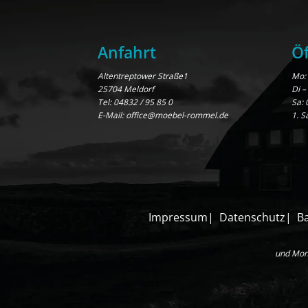
Anfahrt
Öf
Altentreptower Straße1
Mo: 
25704 Meldorf
Di –
Tel:
04832 / 95 85 0
Sa: 
E-Mail:
office@moebel-rommel.de
1. S
Impressum
Datenschutz
Ba
und Mont