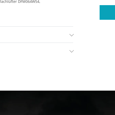
 Flachlüfter DFM064W54,