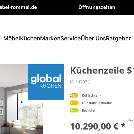
ebel-rommel.de
Öffnungszeiten
Möbel
Küchen
Marken
Service
Über Uns
Ratgeber
Küchenzeile 51
ID 147076
Kühlschrank
Dunstabzugshaube
Backofen
zzg
10.290,00 € *