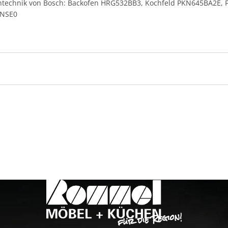
kentechnik von Bosch: Backofen HRG532BB3, Kochfeld PKN645BA2E,
1NSE0