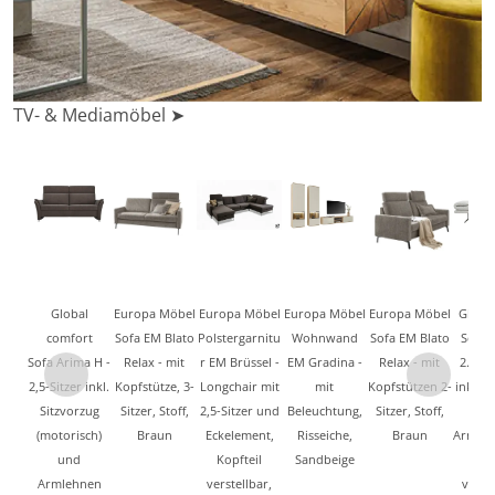
TV- & Mediamöbel ➤
Global
Europa Möbel
Europa Möbel
Europa Möbel
Europa Möbel
Global
comfort
Sofa EM Blato
Polstergarnitu
Wohnwand
Sofa EM Blato
Sofa 
Sofa Arima H -
Relax - mit
r EM Brüssel -
EM Gradina -
Relax - mit
2.0 - 2
2,5-Sitzer inkl.
Kopfstütze, 3-
Longchair mit
mit
Kopfstützen 2-
inkl. D
Sitzvorzug
Sitzer, Stoff,
2,5-Sitzer und
Beleuchtung,
Sitzer, Stoff,
Roll
(motorisch)
Braun
Eckelement,
Risseiche,
Braun
Armleh
und
Kopfteil
Sandbeige
Sitz
Armlehnen
verstellbar,
verste