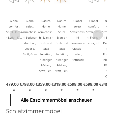
Global
Global
Natura
Natura
Global
Global
Natur
comfort
select
Home
Home
select
comfort
Hom
Stuhl Florea
Armlehnstu
Armlehnstu
Stuhl
Armlehnstu
Armlehnstu
Armlehn
- Leder, Kitt
hl Sedana -
hl Evania -
Evania -
hl
hl Florea -
hl Evani
drehbar,
Dreh und
Dreh und
Salamanca
Leder, Kitt
Dreh u
Leder &
Relax-
Relax-
Classic -
Relax
Stoff, Grau
Funktion,
Funktion,
Leder,
Funktio
niedriger
niedriger
Anthrazit
niedrig
Rücken,
Rücken,
Rücke
Stoff, Ecru
Stoff, Ecru
Stoff,
Crem
479,00 €
798,00 €
359,00 €
319,00 €
598,00 €
598,00 €
349,0
*
*
*
*
*
*
*
Alle Esszimmermöbel anschauen
Schlafzimmermöbel