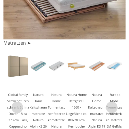
Matratzen ➤
Global family
Natura
Natura
Natura Home
Natura
Europa
Schwebetüren
Home
Home
Bettgestell
Home
Möbel
schrank Solina
Kaltschaum
Tonnentasc
1660 -
Kaltschaum
Tonnentasc
Na
Dover - B ca.
matratze
henfederke
Liegefläche ca.
matratze
henfederke
L
273 cm, Lack,
Natura
rnmatratze
180x200 cm,
Natura
rn-Matratze
Cappuccino
Alpin KS 26
Natura
Kernbuche
Alpin KS 19
EM GelMax
Na