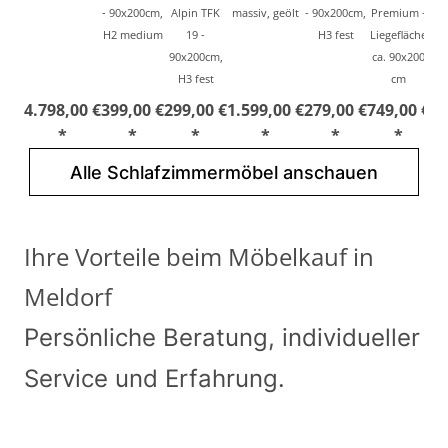
- 90x200cm,
Alpin TFK
massiv, geölt
- 90x200cm,
Premium -
H2 medium
19 -
H3 fest
Liegefläche
Gr
90x200cm,
ca. 90x200
H3 fest
cm
4.798,00 €
399,00 €
299,00 €
1.599,00 €
279,00 €
749,00 €
49
*
*
*
*
*
*
Alle Schlafzimmermöbel anschauen
Ihre Vorteile beim Möbelkauf in
Meldorf
Persönliche Beratung, individueller
Service und Erfahrung.