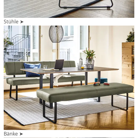
Stühle ➤
Bänke ➤