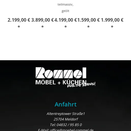
teilmassiv,
geölt
2.199,00 €
3.899,00 €
4.199,00 €
1.599,00 €
1.999,00 €
*
*
*
*
*
Anfahrt
Altentreptower Straße1
25704 Meldorf
Tel:
04832 / 95 85 0
E-Mail:
office@moebel-rommel.de