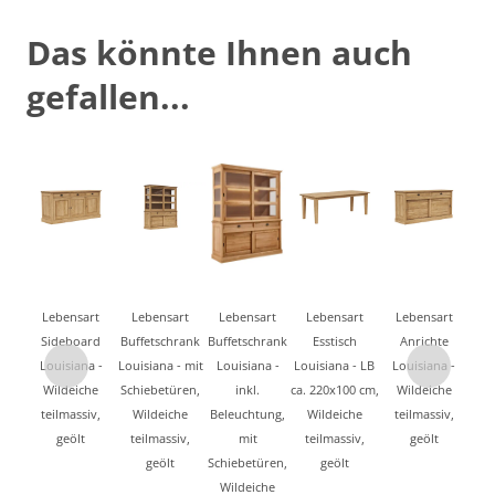
Das könnte Ihnen auch
gefallen...
Lebensart
Lebensart
Lebensart
Lebensart
Lebensart
Sideboard
Buffetschrank
Buffetschrank
Esstisch
Anrichte
Louisiana -
Louisiana - mit
Louisiana -
Louisiana - LB
Louisiana -
Wildeiche
Schiebetüren,
inkl.
ca. 220x100 cm,
Wildeiche
teilmassiv,
Wildeiche
Beleuchtung,
Wildeiche
teilmassiv,
geölt
teilmassiv,
mit
teilmassiv,
geölt
geölt
Schiebetüren,
geölt
Wildeiche