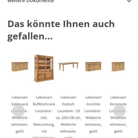
weitere Dokumente
Das könnte Ihnen auch
gefallen...
Lebensart
Lebensart
Lebensart
Lebensart
Lebensart
Sideboard
Buffetschrank
Esstisch
Anrichte
Kommode
Louisiana -
Louisiana -
Louisiana - LB
Louisiana -
Louisiana -
Wildeiche
inkl.
ca. 220x100 cm,
Wildeiche
Wildeiche
teilmassiv,
Beleuchtung,
Wildeiche
teilmassiv,
teilmassiv,
geölt
mit
teilmassiv,
geölt
geölt
Schiebetüren,
geölt