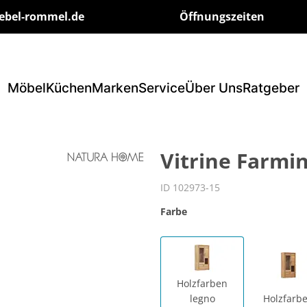
ebel-rommel.de
Öffnungszeiten
Möbel
Küchen
Marken
Service
Über Uns
Ratgeber
Vitrine Farmin
ID 102973-15
Farbe
Holzfarben
legno
Holzfarb