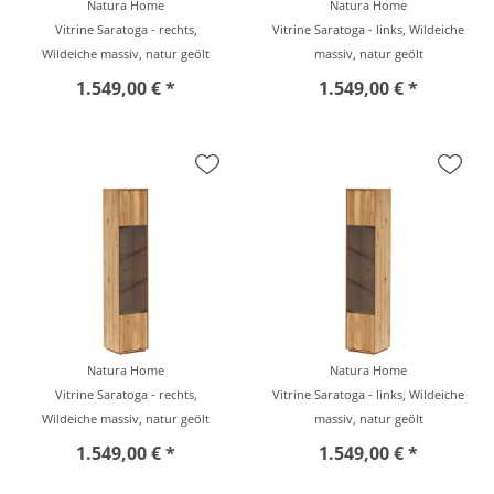
Natura Home
Natura Home
Vitrine Saratoga - rechts,
Vitrine Saratoga - links, Wildeiche
Wildeiche massiv, natur geölt
massiv, natur geölt
1.549,00 € *
1.549,00 € *
Natura Home
Natura Home
Vitrine Saratoga - rechts,
Vitrine Saratoga - links, Wildeiche
Wildeiche massiv, natur geölt
massiv, natur geölt
1.549,00 € *
1.549,00 € *