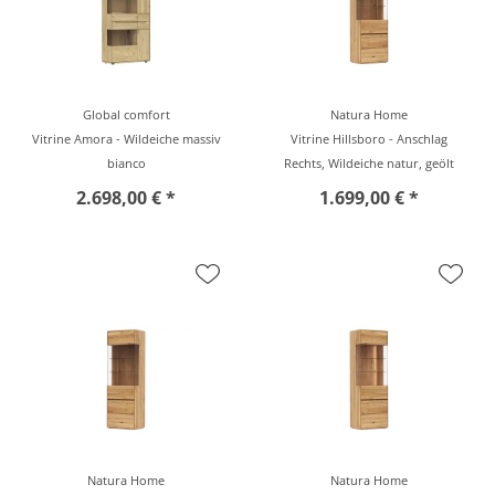
Global comfort
Natura Home
Vitrine Amora - Wildeiche massiv
Vitrine Hillsboro - Anschlag
bianco
Rechts, Wildeiche natur, geölt
2.698,00 € *
1.699,00 € *
Natura Home
Natura Home