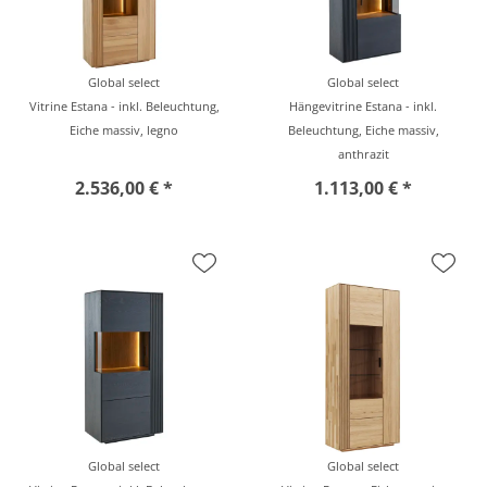
Global select
Global select
Vitrine Estana - inkl. Beleuchtung,
Hängevitrine Estana - inkl.
Eiche massiv, legno
Beleuchtung, Eiche massiv,
anthrazit
2.536,00 € *
1.113,00 € *
Global select
Global select