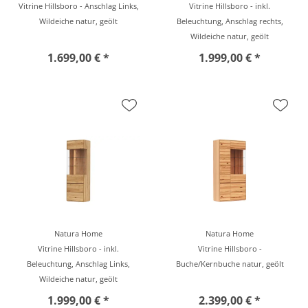
Vitrine Hillsboro - Anschlag Links,
Vitrine Hillsboro - inkl.
Wildeiche natur, geölt
Beleuchtung, Anschlag rechts,
Wildeiche natur, geölt
1.699,00 € *
1.999,00 € *
Natura Home
Natura Home
Vitrine Hillsboro - inkl.
Vitrine Hillsboro -
Beleuchtung, Anschlag Links,
Buche/Kernbuche natur, geölt
Wildeiche natur, geölt
1.999,00 € *
2.399,00 € *