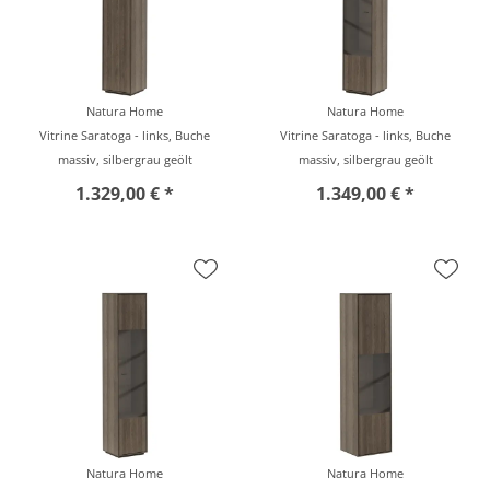
Natura Home
Natura Home
Vitrine Saratoga - links, Buche
Vitrine Saratoga - links, Buche
massiv, silbergrau geölt
massiv, silbergrau geölt
1.329,00 € *
1.349,00 € *
Natura Home
Natura Home