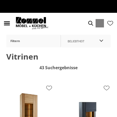
Filtern
BELIEBTHEIT
Vitrinen
43 Suchergebnisse