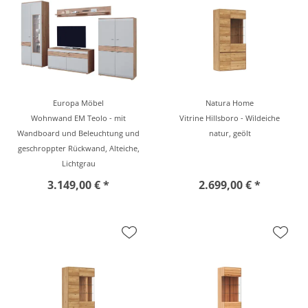
Europa Möbel
Natura Home
Wohnwand EM Teolo - mit
Vitrine Hillsboro - Wildeiche
Wandboard und Beleuchtung und
natur, geölt
geschroppter Rückwand, Alteiche,
Lichtgrau
3.149,00 € *
2.699,00 € *