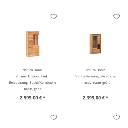
Natura Home
Natura Home
Vitrine Hillsboro - inkl.
Vitrine Farmingdale - Eiche
Beleuchtung, Buche/Kernbuche
massiv, natur geölt
natur, geölt
2.599,00 € *
2.399,00 € *