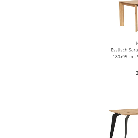
Esstisch Sara
180x95 cm, 