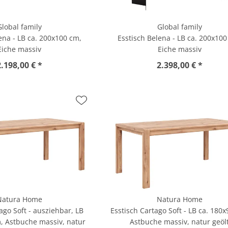
Global family
Global family
ena - LB ca. 200x100 cm,
Esstisch Belena - LB ca. 200x100
Eiche massiv
Eiche massiv
2.198,00 € *
2.398,00 € *
Natura Home
Natura Home
ago Soft - ausziehbar, LB
Esstisch Cartago Soft - LB ca. 180
, Astbuche massiv, natur
Astbuche massiv, natur geöl