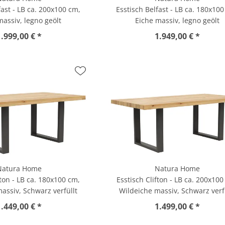
fast - LB ca. 200x100 cm,
Esstisch Belfast - LB ca. 180x10
massiv, legno geölt
Eiche massiv, legno geölt
1.999,00 € *
1.949,00 € *
Natura Home
Natura Home
fton - LB ca. 180x100 cm,
Esstisch Clifton - LB ca. 200x100
assiv, Schwarz verfüllt
Wildeiche massiv, Schwarz verf
1.449,00 € *
1.499,00 € *