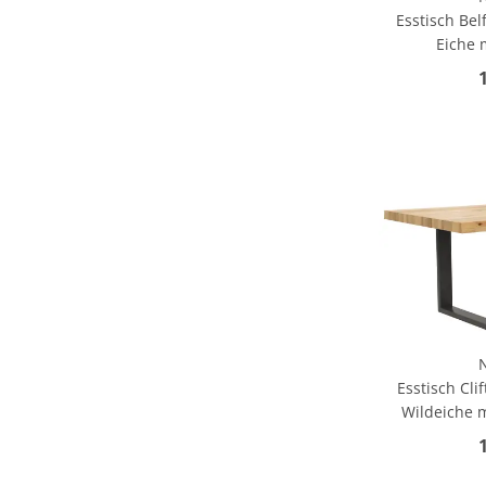
Esstisch Bel
Eiche 
Esstisch Cli
Wildeiche m