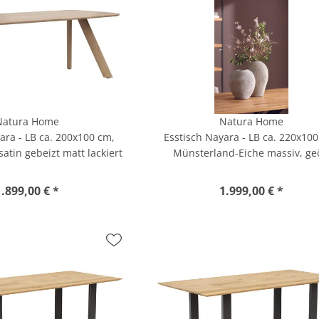
Natura Home
Natura Home
ara - LB ca. 200x100 cm,
Esstisch Nayara - LB ca. 220x10
satin gebeizt matt lackiert
Münsterland-Eiche massiv, ge
1.899,00 € *
1.999,00 € *