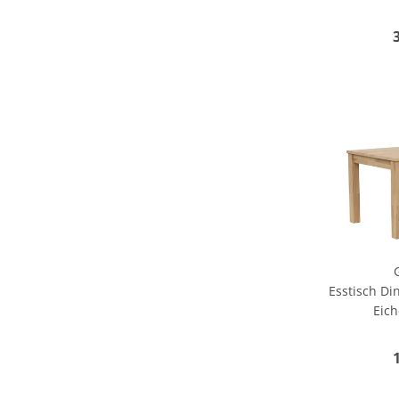
Esstisch Di
Eich