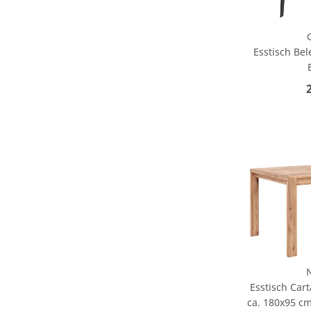
Esstisch Bel
Esstisch Cart
ca. 180x95 cm