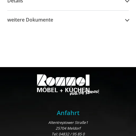
Details
weitere Dokumente
Anfahrt
Altentreptower Straße1
25704 Meldorf
Tel:
04832 / 95 85 0