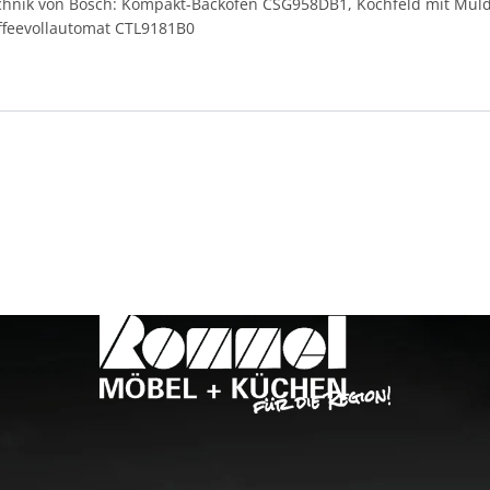
technik von Bosch: Kompakt-Backofen CSG958DB1, Kochfeld mit Mul
ffeevollautomat CTL9181B0