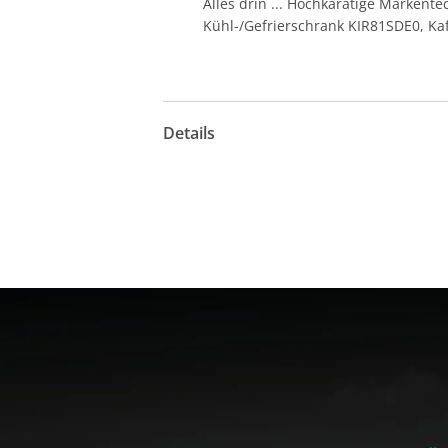
Alles drin ... Hochkarätige Marken
Kühl-/Gefrierschrank KIR81SDE0, Ka
Details