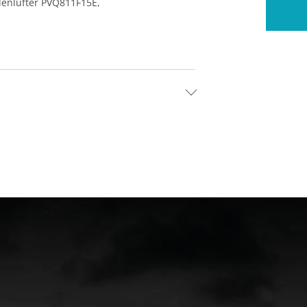
denlüfter PVQ811F15E,