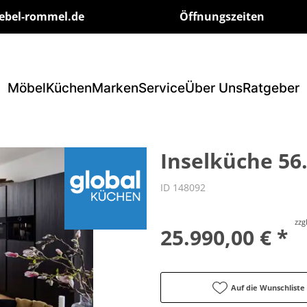
ebel-rommel.de
Öffnungszeiten
Möbel
Küchen
Marken
Service
Über Uns
Ratgeber
Inselküche 56
ID 148092
zzg
25.990,00 € *
Auf die Wunschliste