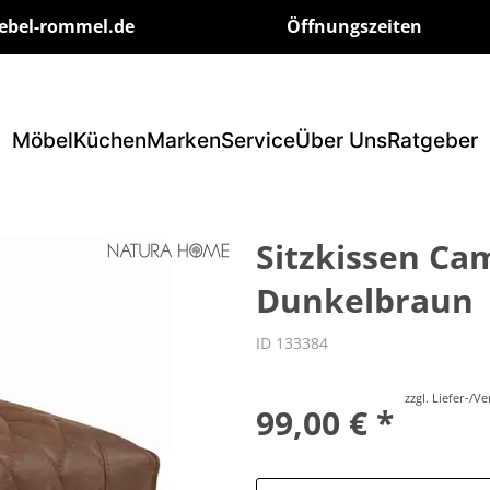
ebel-rommel.de
Öffnungszeiten
Möbel
Küchen
Marken
Service
Über Uns
Ratgeber
Sitzkissen Cam
Dunkelbraun
ID 133384
zzgl. Liefer-/
99,00 € *