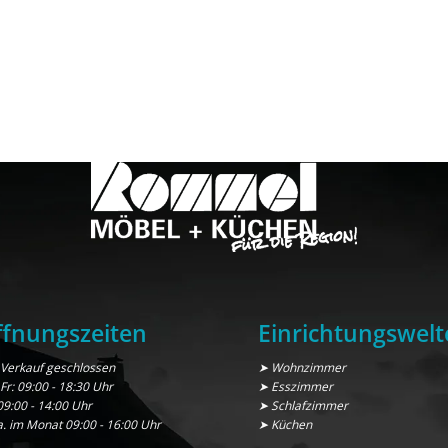
fnungszeiten
Einrichtungswelt
Verkauf geschlossen
➤ Wohnzimmer
 Fr: 09:00 - 18:30 Uhr
➤ Esszimmer
09:00 - 14:00 Uhr
➤ Schlafzimmer
a. im Monat 09:00 - 16:00 Uhr
➤ Küchen