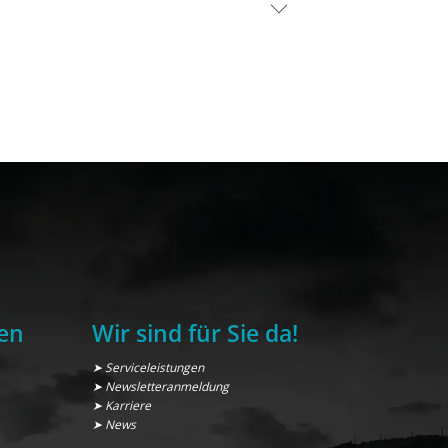
en
Wir sind für Sie da!
➤ Serviceleistungen
➤ Newsletteranmeldung
➤ Karriere
➤ News