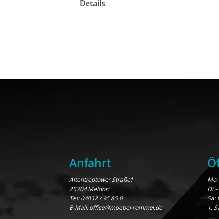
Details
Anfahrt
Öf
Altentreptower Straße1
Mo: 
25704 Meldorf
Di –
Tel:
04832 / 95 85 0
Sa: 
E-Mail:
office@moebel-rommel.de
1. S