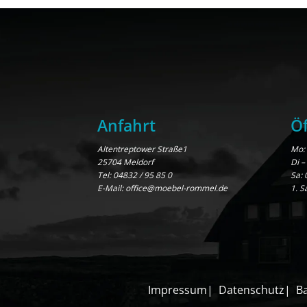
Anfahrt
Öf
Altentreptower Straße1
Mo: 
25704 Meldorf
Di –
Tel:
04832 / 95 85 0
Sa: 
E-Mail:
office@moebel-rommel.de
1. S
Impressum
Datenschutz
Ba