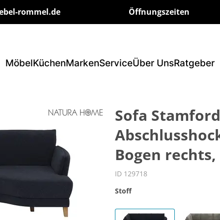
ebel-rommel.de
Öffnungszeiten
Möbel
Küchen
Marken
Service
Über Uns
Ratgeber
Sofa Stamford 
Abschlusshocke
Bogen rechts,
ID 129718
Stoff