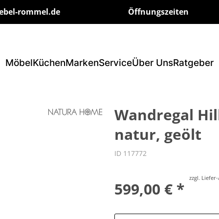
ebel-rommel.de
Öffnungszeiten
Möbel
Küchen
Marken
Service
Über Uns
Ratgeber
Wandregal Hil
natur, geölt
ID 117772
zzgl. Liefe
599,00 € *