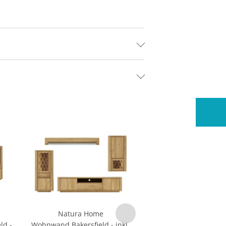
Natura Home
ld -
Wohnwand Bakersfield - inkl.