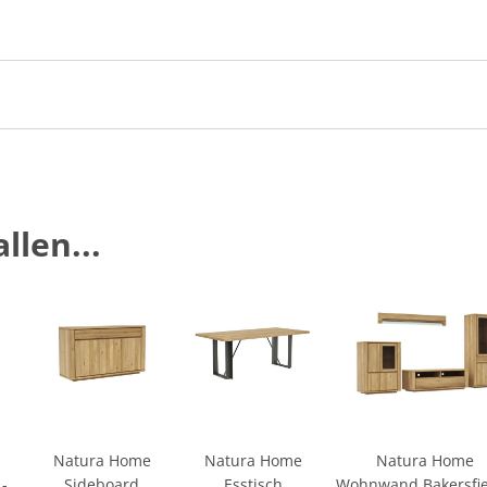
llen...
Natura Home
Natura Home
Natura Home
 -
Sideboard
Esstisch
Wohnwand Bakersfie