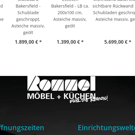
nd
Bakersfield -
Bakersfield - LB ca.
sichtbare Rückwand
Schublade
200x100 cm,
Schubladen geschro
he
geschroppt,
Asteiche massiv,
Asteiche massiv, ge
Asteiche massiv,
geölt
geölt
1.899,00 € *
1.399,00 € *
5.699,00 € *
fnungszeiten
Einrichtungswelt