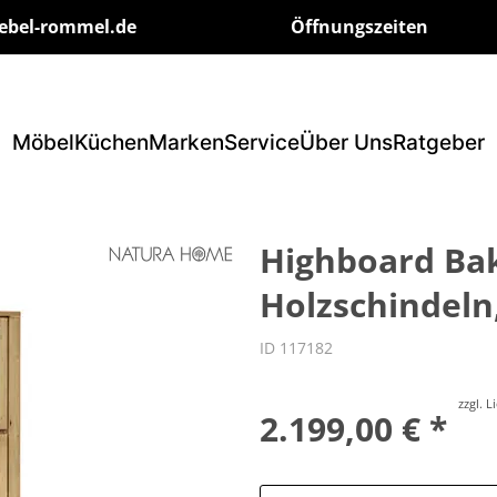
ebel-rommel.de
Öffnungszeiten
Möbel
Küchen
Marken
Service
Über Uns
Ratgeber
Highboard Bak
Holzschindeln,
ID 117182
zzgl. 
2.199,00 € *