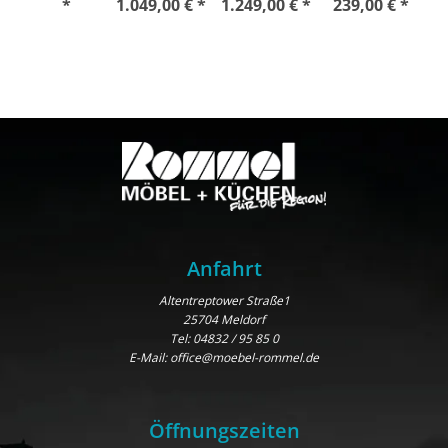
*
1.049,00 € *
1.249,00 € *
239,00 € *
Anfahrt
Altentreptower Straße1
25704 Meldorf
Tel:
04832 / 95 85 0
E-Mail:
office@moebel-rommel.de
Öffnungszeiten