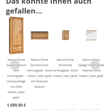
Das könnte Ihnen auch
gefallen...
Natura Home
Natura Home
Natura Home
Natura Home
Garderobensch
Schuhschrank
Kommode
Spiegel Farmingdale
rank
Farmingdale - Eiche
Farmingdale - Eiche
- Rahmen Eiche
Farmingdale -
massiv, natur geölt
massiv, natur geölt
massiv, natur geölt
Linksanschlage
mit Sitzkissen
nd, Eiche
schwarz
massiv, natur
geölt
1.689,00 €