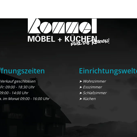
fnungszeiten
Einrichtungswelt
Verkauf geschlossen
➤ Wohnzimmer
 Fr: 09:00 - 18:30 Uhr
➤ Esszimmer
09:00 - 14:00 Uhr
➤ Schlafzimmer
a. im Monat 09:00 - 16:00 Uhr
➤ Küchen