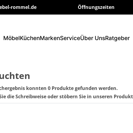
ebel-rommel.de
Öffnungszeiten
Möbel
Küchen
Marken
Service
Über Uns
Ratgeber
euchten
chergebnis konnten 0 Produkte gefunden werden.
Sie die Schreibweise oder stöbern Sie in unseren Produ