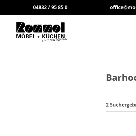
04832 / 95 85 0
office@mo
Barho
2 Suchergeb