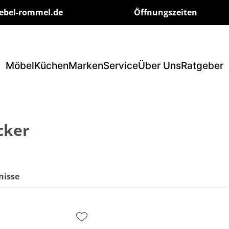
ebel-rommel.de
Öffnungszeiten
Möbel
Küchen
Marken
Service
Über Uns
Ratgeber
cker
nisse