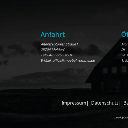
Anfahrt
Öf
Altentreptower Straße1
Mo: 
25704 Meldorf
Di –
Tel:
04832 / 95 85 0
Sa: 
E-Mail:
office@moebel-rommel.de
1. S
Impressum
Datenschutz
Ba
und Mont