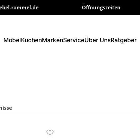
ebel-rommel.de
Öffnungszeiten
Möbel
Küchen
Marken
Service
Über Uns
Ratgeber
nisse