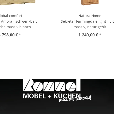
lobal comfort
Natura Home
 Amora - schwenkbar,
Sekretär Farmingdale light - Ei
che massiv bianco
massiv, natur geölt
3.798,00 € *
1.249,00 € *