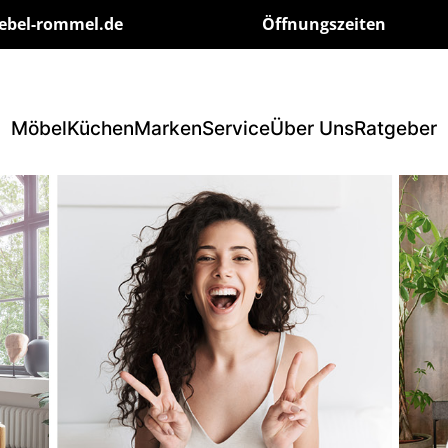
ebel-rommel.de
Öffnungszeiten
Möbel
Küchen
Marken
Service
Über Uns
Ratgeber