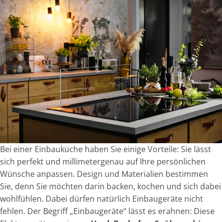
Bei einer Einbauküche haben Sie einige Vorteile: Sie lässt
sich perfekt und millimetergenau auf Ihre persönlichen
Wünsche anpassen. Design und Materialien bestimmen
Sie, denn Sie möchten darin backen, kochen und sich dabei
wohlfühlen. Dabei dürfen natürlich Einbaugeräte nicht
fehlen. Der Begriff „Einbaugeräte“ lässt es erahnen: Diese