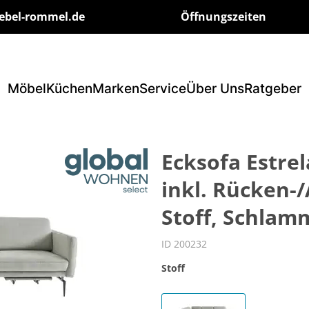
ebel-rommel.de
Öffnungszeiten
Möbel
Küchen
Marken
Service
Über Uns
Ratgeber
Ecksofa Estrela
inkl. Rücken-
Stoff, Schla
ID 200232
Stoff