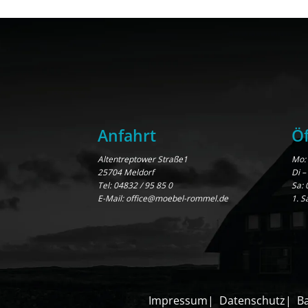
Anfahrt
Öf
Altentreptower Straße1
Mo: 
25704 Meldorf
Di –
Tel:
04832 / 95 85 0
Sa: 
E-Mail:
office@moebel-rommel.de
1. S
Impressum
Datenschutz
Ba