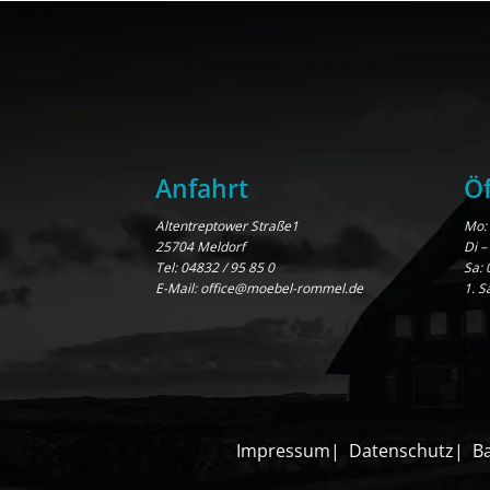
Anfahrt
Öf
Altentreptower Straße1
Mo: 
25704 Meldorf
Di –
Tel:
04832 / 95 85 0
Sa: 
E-Mail:
office@moebel-rommel.de
1. S
Impressum
Datenschutz
Ba