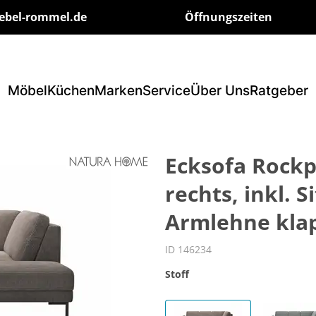
ebel-rommel.de
Öffnungszeiten
Möbel
Küchen
Marken
Service
Über Uns
Ratgeber
Ecksofa Rockpo
rechts, inkl. 
Armlehne klap
ID 146234
Stoff