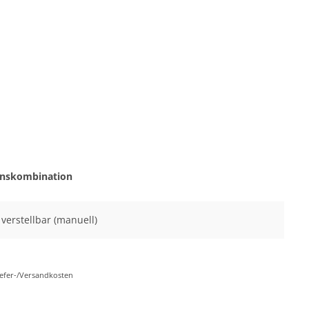
onskombination
l verstellbar (manuell)
Liefer-/Versandkosten