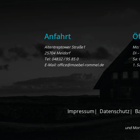
Anfahrt
Öf
Altentreptower Straße1
Mo: 
25704 Meldorf
Di –
Tel:
04832 / 95 85 0
Sa: 
E-Mail:
office@moebel-rommel.de
1. S
Impressum
Datenschutz
Ba
und Mont