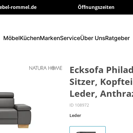
ebel-rommel.de
Öffnungszeiten
Möbel
Küchen
Marken
Service
Über Uns
Ratgeber
Ecksofa Philade
Sitzer, Kopftei
Leder, Anthra
ID 108972
Leder